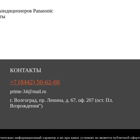
ондиционеров Panasonic
аты
КОНТАКТЫ
+7 (8442) 50-62-60
prime-34@mail.ru
г. Волгоград, пр. Ленина, д. 67, оф. 207 (ост. Пл.
Возрождения")
ючительно информационный характер и ни при каких условиях не является публичной оферт