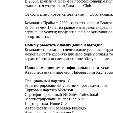
В 2006г. компания Прайм за профессионализм пол
становится участником Panasonic Club.
Относительно новое направление — фототехника. 
Компания Прайм с 2009г. является членом Волго
За более чем 17 лет на рынке мы зарекомендовал
сервисные услуги; профессиональное консультиро
ассортимента.
Почему
работать
с
нами
у добно
и
выгодно
?
Компания предлагает специальные условия сотруд
может выбрать удобную для него форму оплаты то
гарантийное и послегарантийное обслуживание.
Наша
компания
имеет
официальные
статусы
:
Авторизованный партнёр "Лаборатории Касперск
Официальный партнер 1С
Зарегистрированный участник программы Intel
Торговый партнёр Microsoft
Сертифицированный HP Sales Professional
Зарегистрированный партнёр APC
Партнер года Home Credit
Авторизованный реселлер Prestigio
Авторизованный реселлер Canyon